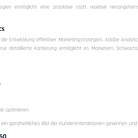
rategien ermöglicht eine proaktive statt reaktive Herangeh
cs
ie Entwicklung effektiver Marketingstrategien. Adobe Analytics
e detaillierte Kartierung ermöglicht es Marketern, Schwachst
n
le optimieren
in ganzheitliches Bild der Kundeninteraktionen gewinnen und
360