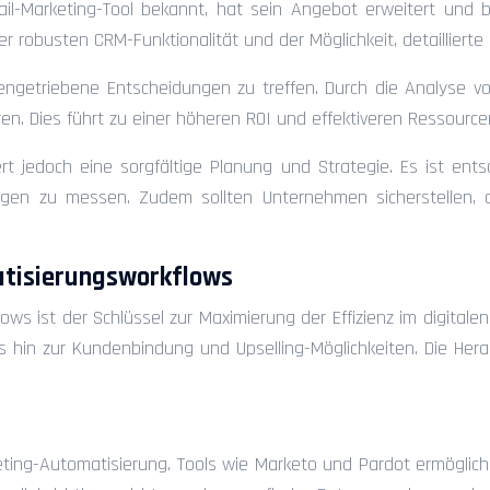
-Mail-Marketing-Tool bekannt, hat sein Angebot erweitert und
 robusten CRM-Funktionalität und der Möglichkeit, detaillierte 
, datengetriebene Entscheidungen zu treffen. Durch die Anal
eren. Dies führt zu einer höheren ROI und effektiveren Ressourc
 jedoch eine sorgfältige Planung und Strategie. Es ist entsc
ungen zu messen. Zudem sollten Unternehmen sicherstellen, 
atisierungsworkflows
ws ist der Schlüssel zur Maximierung der Effizienz im digital
s hin zur Kundenbindung und Upselling-Möglichkeiten. Die Hera
rketing-Automatisierung. Tools wie Marketo und Pardot ermögli