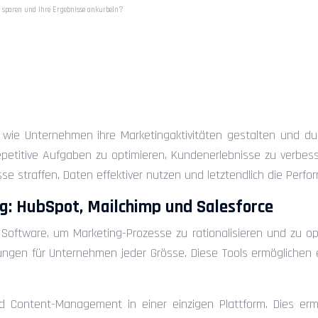
 sparen und Ihre Ergebnisse ankurbeln?
keting mit Automatisieru
isse ankurbeln?
 wie Unternehmen ihre Marketingaktivitäten gestalten und durch
repetitive Aufgaben zu optimieren, Kundenerlebnisse zu verbe
se straffen, Daten effektiver nutzen und letztendlich die Perf
g: HubSpot, Mailchimp und Salesforce
oftware, um Marketing-Prozesse zu rationalisieren und zu op
ngen für Unternehmen jeder Grösse. Diese Tools ermöglichen 
und Content-Management in einer einzigen Plattform. Dies er