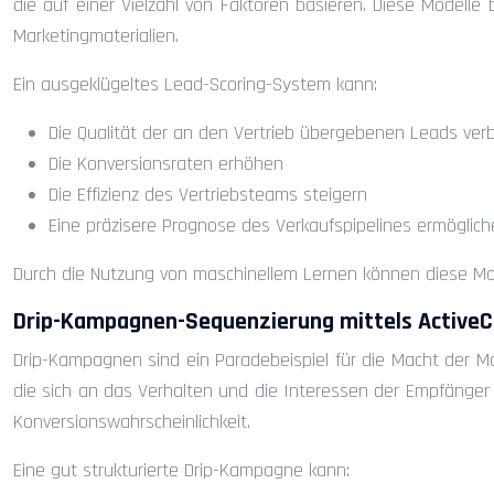
die auf einer Vielzahl von Faktoren basieren. Diese Modelle
Marketingmaterialien.
Ein ausgeklügeltes Lead-Scoring-System kann:
Die Qualität der an den Vertrieb übergebenen Leads ver
Die Konversionsraten erhöhen
Die Effizienz des Vertriebsteams steigern
Eine präzisere Prognose des Verkaufspipelines ermöglic
Durch die Nutzung von maschinellem Lernen können diese Mode
Drip-Kampagnen-Sequenzierung mittels Active
Drip-Kampagnen sind ein Paradebeispiel für die Macht der M
die sich an das Verhalten und die Interessen der Empfänger
Konversionswahrscheinlichkeit.
Eine gut strukturierte Drip-Kampagne kann: