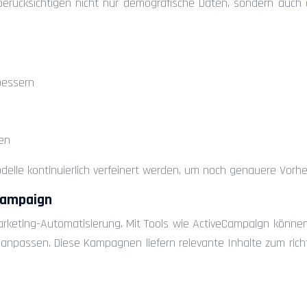
 berücksichtigen nicht nur demografische Daten, sondern auch
bessern
hen
lle kontinuierlich verfeinert werden, um noch genauere Vorher
Campaign
arketing-Automatisierung. Mit Tools wie ActiveCampaign können
 anpassen. Diese Kampagnen liefern relevante Inhalte zum ric