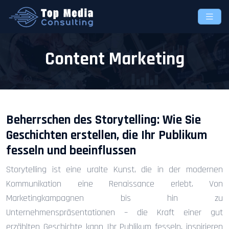
Content Marketing
Beherrschen des Storytelling: Wie Sie
Geschichten erstellen, die Ihr Publikum
fesseln und beeinflussen
Storytelling ist eine uralte Kunst, die in der modernen
Kommunikation eine Renaissance erlebt. Von
Marketingkampagnen bis hin zu
Unternehmenspräsentationen – die Kraft einer gut
erzählten Geschichte kann Ihr Publikum fesseln, inspirieren