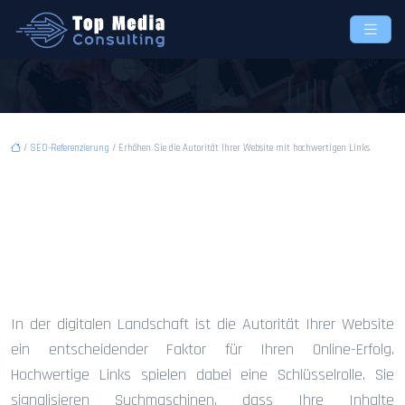
/
SEO-Referenzierung
/ Erhöhen Sie die Autorität Ihrer Website mit hochwertigen Links
Erhöhen Sie die Autorität
Ihrer Website mit
hochwertigen Links
In der digitalen Landschaft ist die Autorität Ihrer Website
ein entscheidender Faktor für Ihren Online-Erfolg.
Hochwertige Links spielen dabei eine Schlüsselrolle. Sie
signalisieren Suchmaschinen, dass Ihre Inhalte