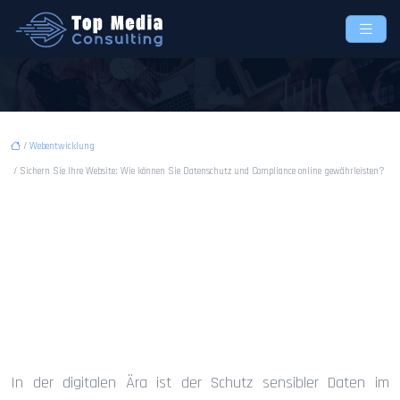
/
Webentwicklung
/ Sichern Sie Ihre Website: Wie können Sie Datenschutz und Compliance online gewährleisten?
Sichern Sie Ihre Website:
Wie können Sie Datenschutz
und Compliance online
gewährleisten?
In der digitalen Ära ist der Schutz sensibler Daten im