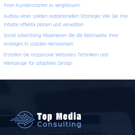
Ihren Kundenstamm zu vergrössern
Aufbau einer soliden redaktionellen Strategie: Wie Sie Ihre
Inhalte effektiv planen und verwalten
Social Advertising: Maximieren Sie die Reichweite Ihrer
Anzeigen in sozialen Netzwerken
Erstellen Sie responsive Websites: Techniken und
Werkzeuge für adaptives Design