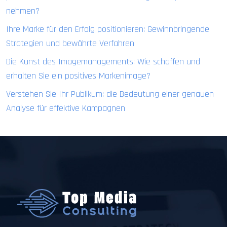
nehmen?
Ihre Marke für den Erfolg positionieren: Gewinnbringende
Strategien und bewährte Verfahren
Die Kunst des Imagemanagements: Wie schaffen und
erhalten Sie ein positives Markenimage?
Verstehen Sie Ihr Publikum: die Bedeutung einer genauen
Analyse für effektive Kampagnen